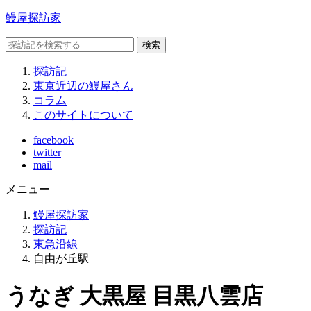
鰻屋探訪家
検索
探訪記
東京近辺の鰻屋さん
コラム
このサイトについて
facebook
twitter
mail
メニュー
鰻屋探訪家
探訪記
東急沿線
自由が丘駅
うなぎ 大黒屋 目黒八雲店