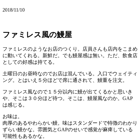
2018/11/10
ファミレス風の鰻屋
ファミレスのようなお店のつくり。店員さんも店内をこまめ
に動いてくれる。新鮮だ。でも鰻屋感は無い。ただ、飲食店
としての好感は持てる。
土曜日のお昼時なのでお店は混んでいる。入口でウェイティ
ング。とはいえ５分ほどで席に通されて、鰻重を注文。
ファミレス風なので１５分以内に鰻が出てくるかと思いき
や、そこは３０分ほど待つ。そこは、鰻屋風なのか。GAP
は感じる。
お味は。
肉厚のあるやわらかい鰻。味はスタンダードで特徴のわかり
ずらい鰻かな。雰囲気とGAPのせいで感覚が麻痺している
可能性もあるかな。