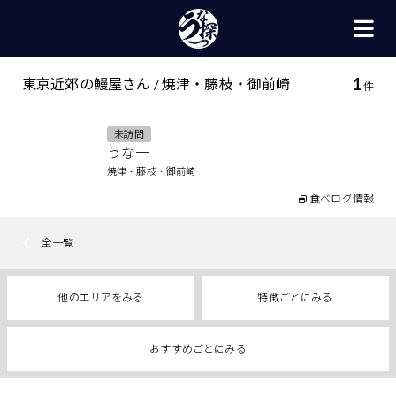
1
東京近郊の鰻屋さん / 焼津・藤枝・御前崎
件
未訪問
うな一
焼津・藤枝・御前崎
食べログ情報
全一覧
他のエリアをみる
特徴ごとにみる
おすすめごとにみる