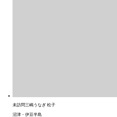
未訪問
三嶋うなぎ 松子
沼津・伊豆半島