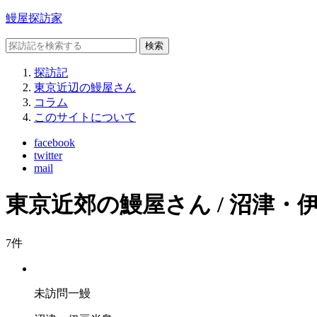
鰻屋探訪家
検索
探訪記
東京近辺の鰻屋さん
コラム
このサイトについて
facebook
twitter
mail
東京近郊の鰻屋さん / 沼津・
7
件
未訪問
一鰻