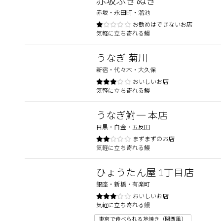
赤坂ふきぬき
赤坂・永田町・溜池
お勧めはできないお店
気軽に立ち寄れる鰻
うなぎ 菊川
新宿・代々木・大久保
おいしいお店
気軽に立ち寄れる鰻
うなぎ鮒一 本店
目黒・白金・五反田
まずまずのお店
気軽に立ち寄れる鰻
ひょうたん屋 1丁目店
銀座・新橋・有楽町
おいしいお店
気軽に立ち寄れる鰻
東京で食べられる地焼き（関西風）