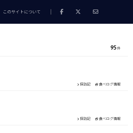
このサイトについて
95
件
探訪記
食べログ情報
探訪記
食べログ情報