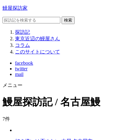
鰻屋探訪家
検索
探訪記
東京近辺の鰻屋さん
コラム
このサイトについて
facebook
twitter
mail
メニュー
鰻屋探訪記 / 名古屋鰻
7
件