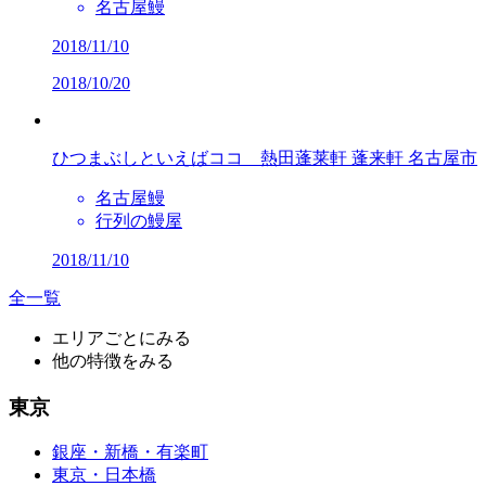
名古屋鰻
2018/11/10
2018/10/20
ひつまぶしといえばココ 熱田蓬莱軒
蓬来軒
名古屋市
名古屋鰻
行列の鰻屋
2018/11/10
全一覧
エリアごとにみる
他の特徴をみる
東京
銀座・新橋・有楽町
東京・日本橋