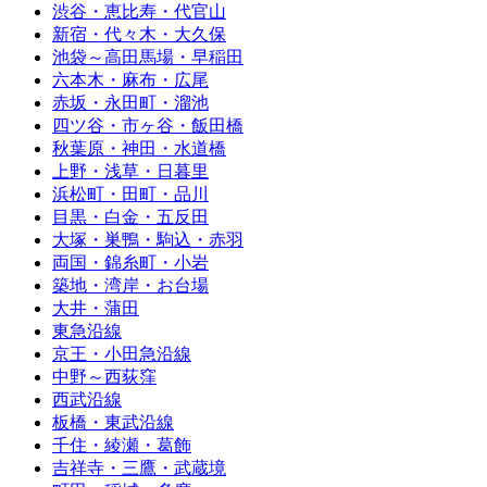
渋谷・恵比寿・代官山
新宿・代々木・大久保
池袋～高田馬場・早稲田
六本木・麻布・広尾
赤坂・永田町・溜池
四ツ谷・市ヶ谷・飯田橋
秋葉原・神田・水道橋
上野・浅草・日暮里
浜松町・田町・品川
目黒・白金・五反田
大塚・巣鴨・駒込・赤羽
両国・錦糸町・小岩
築地・湾岸・お台場
大井・蒲田
東急沿線
京王・小田急沿線
中野～西荻窪
西武沿線
板橋・東武沿線
千住・綾瀬・葛飾
吉祥寺・三鷹・武蔵境