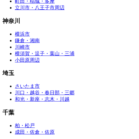
町田・稲城・多摩
立川市・八王子市周辺
神奈川
横浜市
鎌倉・湘南
川崎市
横須賀・逗子・葉山・三浦
小田原周辺
埼玉
さいたま市
川口・越谷・春日部・三郷
和光・新座・志木・川越
千葉
柏・松戸
成田・佐倉・佐原