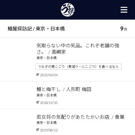
9
鰻屋探訪記 / 東京・日本橋
件
気取らない中の気品。これぞ老舗の強
さ。
高嶋家
東京・日本橋
うなぎの煮こごり（煮凝り・にこごり）を食べるなら
2021/04/04
鰻と梅干し
人形町 梅田
東京・日本橋
2018/11/10
若女将の気配りがあたたかいお店
青葉
東京・日本橋
2019/08/12