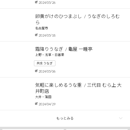
2024/05/26
卵黄がけのひつまぶし
うなぎのしろむ
ら
名古屋市
2024/05/18
霜降りうなぎ
龜屋 一睡亭
上野・浅草・日暮里
共水うなぎ
2024/05/06
気軽に楽しめるうな重
三代目 むら上 大
井町店
大井・蒲田
2024/04/29
もっとみる