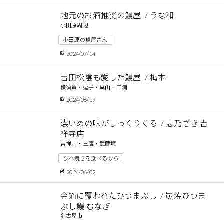
地元のお酒推奨の鰻屋
うな和
小田原周辺
小田原の鰻屋さん
2024/07/14
吉田松陰も愛した鰻屋
梅本
横須賀・逗子・葉山・三浦
2024/06/29
濃いめの味がしっくりくる
志乃ざき 吉
祥寺店
吉祥寺・三鷹・武蔵境
ひれ焼きを食べるなら
2024/06/02
金箔に覆われたひつまぶし
炭焼ひつま
ぶし鰻 むなぎ
名古屋市