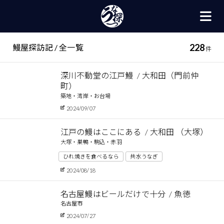
228
鰻屋探訪記 / 全一覧
件
深川不動堂の江戸鰻
大和田（門前仲
町）
築地・湾岸・お台場
2024/09/07
江戸の鰻はここにある
大和田 （大塚）
大塚・巣鴨・駒込・赤羽
ひれ焼きを食べるなら
共水うなぎ
2024/08/18
名古屋鰻はビールだけで十分
魚徳
名古屋市
2024/07/27